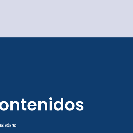
contenidos
iudadano.