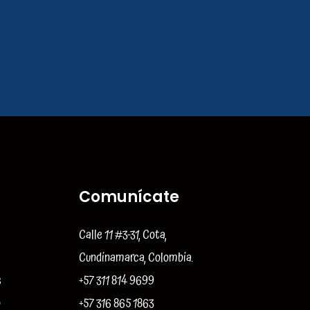
Comunícate
Calle 11 #3-31, Cota,
Cundinamarca, Colombia.
s
+57 311 814 9699
o
+57 316 865 1863