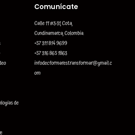
Comunícate
Calle 11 #3-31, Cota,
Cundinamarca, Colombia.
s
+57 311 814 9699
o
+57 316 865 1863
deo
infodecformarestransformar@gmail.c
om
ologías de
re